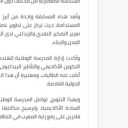
الهندسة المعمارية من مختلف دول الع
وتُعد هذه المسابقة واحدة من أبرز 
المستدامة، حيث تركز على تطوير تصام
تعزيز التفكير النقدي والإبداعي لدى
المدن والبناء.
وأكدت إدارة المدرسة الوطنية للهندس
التكوين الأكاديمي والتأطير البيداغ
أبانت عنه الطالبات، ومعتبرة أن هذا ال
الدولية القادمة.
وبهذا التتويج، تواصل المدرسة الوطن
الساحة الأكاديمية، وترسيخ مكانت
قادرين على رفع راية المغرب في التظاه