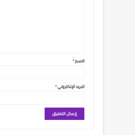
ل
ت
ع
ل
ي
ق
*
الاسم
*
البريد الإلكتروني
*