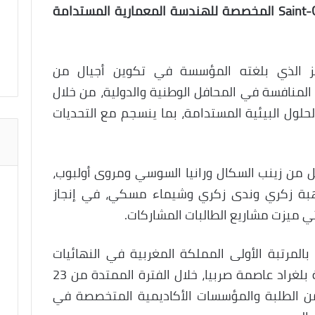
Saint-Gobain Architecture Student Contest المخصصة للهندسة المعمارية المستدامة
ز الذي بلغته المؤسسة في تكوين أجيال من
المنافسة في المحافل الوطنية والدولية، من خلال
لحلول البيئية المستدامة، بما ينسجم مع التحديات
 من زينب السكال ورانيا السوسي ومروى أولبوب،
 هبة زكري وندى زكري وشيماء مسكي، في إنجاز
ي ميزت مشاريع الطالبات المشاركات.
بالمرتبة الأولى المملكة المغربية في النهائيات
الدولية للمسابقة، التي ستُقام بمدينة بلغراد عاصمة صربيا، خلال الفترة الممتدة من 23
مشاركة نخبة من الطلبة والمؤسسات الأكاديمية المتخصصة في