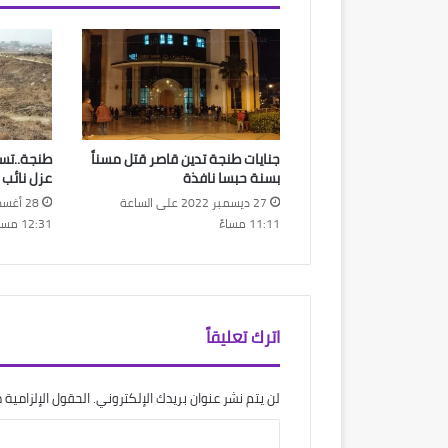
جنايات طنجة تدين قاصر قتل مسناً
طنجة..تس
بسنة حبسا نافذة
عزل نائب
27 ديسمبر 2022 على الساعة
11:11 مساءً
12:31 مساءً
اترك تعليقاً
لن يتم نشر عنوان بريدك الإلكتروني.
الحقول الإلزامية م
ا