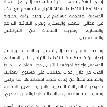
إداري، ليشكل توجهاً استراتيجياً يهدف إلى جعل الجهة
فضاءً فعلياً للتخطيط واتخاذ القرار، بما ينسجم مع ورش
الجهوية المتقدمة، ويساهم في توحيد الرؤية الجهوية
في مجالي التعمير والإسكان، وتعزيز التقائية البرامج
والمشاريع، وتقريب الخدمات من المواطنين
والمستثمرين.
ويهدف القانون الجديد إلى تمكين الوكالات الجهوية من
إعداد رؤية متكاملة للتخطيط الترابي على المستوى
الجهوي، وإعادة تموقعها الترابي مع الحفاظ على مبدأ
القرب من خلال إحداث تمثيليات على مستوى العمالات
والأقاليم، فضلاً عن إعادة تحديد اختصاصاتها بما يراعي
خصوصيات المجالات الحضرية والقروية، وتعزيز الحكامة
وتوحيد الممارسات في مجالات التخطيط والتدبير الحضري.
كما يمنح المشروع الوكالات الجهوية اختصاصات أوسع