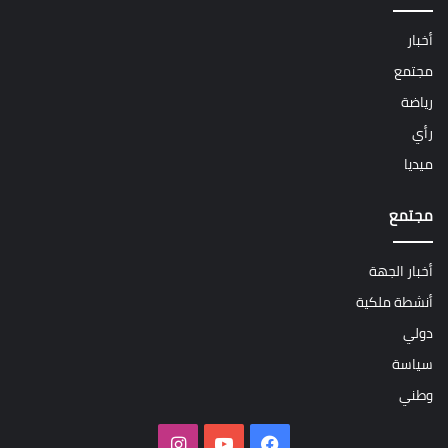
أخبار
مجتمع
رياضة
رأي
ميديا
مجتمع
أخبار الجهة
أنشطة ملكية
دولي
سياسة
وطني
فيسبوك
‫YouTube
انستقرام