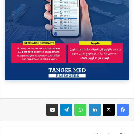
فيسبوك
‫X
لينكدإن
واتساب
تيلقرام
مشاركة عبر البريد